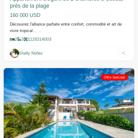
près de la plage
160 000 USD
Découvrez l'alliance parfaite entre confort, commodité et art de
vivre tropical…
...
2
3
112
ID
14003
Shelly Núñez
Sosua
Acheter
Offre Spéciale
Précédent
Suivant