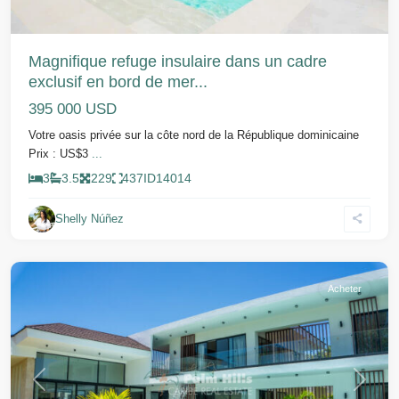
Magnifique refuge insulaire dans un cadre
exclusif en bord de mer...
395 000 USD
Votre oasis privée sur la côte nord de la République dominicaine
Prix : US$3
...
3
3.5
229
437
ID
14014
Shelly Núñez
Sosua
Acheter
Précédent
Suivant