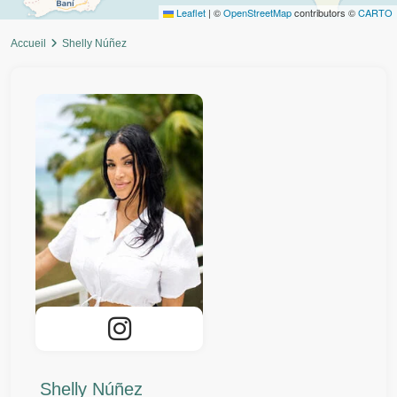
Leaflet
|
©
OpenStreetMap
contributors ©
CARTO
Accueil
Shelly Núñez
Shelly Núñez