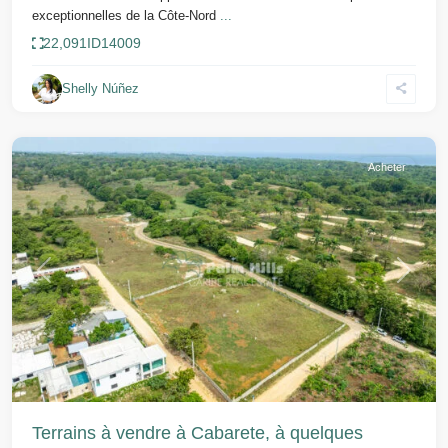
exceptionnelles de la Côte-Nord
...
22,091
ID
14009
Shelly Núñez
Cabarete
Acheter
Précédent
Suivant
Terrains à vendre à Cabarete, à quelques