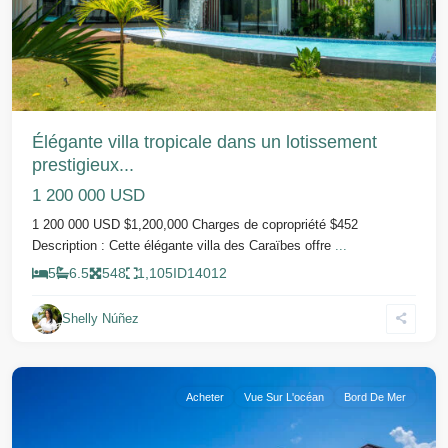
Élégante villa tropicale dans un lotissement
prestigieux...
1 200 000 USD
1 200 000 USD $1,200,000 Charges de copropriété $452
Description : Cette élégante villa des Caraïbes offre
...
5
6.5
548
1,105
ID
14012
Shelly Núñez
Sosua
Acheter
Vue Sur L'océan
Bord De Mer