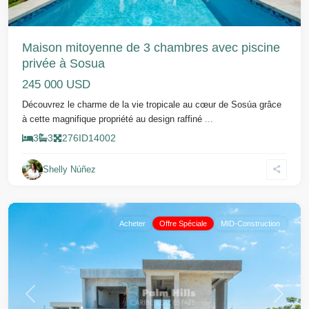
Maison mitoyenne de 3 chambres avec piscine
privée à Sosua
245 000 USD
Découvrez le charme de la vie tropicale au cœur de Sosúa grâce
à cette magnifique propriété au design raffiné
...
3
3
276
ID
14002
Shelly Núñez
Puerto
Plata
Acheter
Offre Spéciale
MID-Construction
Précédent
Suivant