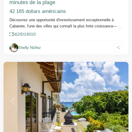
minutes de la plage
42 165 dollars américains
Découvrez une opportunité d'investissement exceptionnelle à
Cabarete, l'une des villes qui connaît la plus forte croissance—
...
562
ID
14010
Shelly Núñez
Sosua
Acheter
Vue Sur L'océan
Bord De Mer
Précédent
Suivant