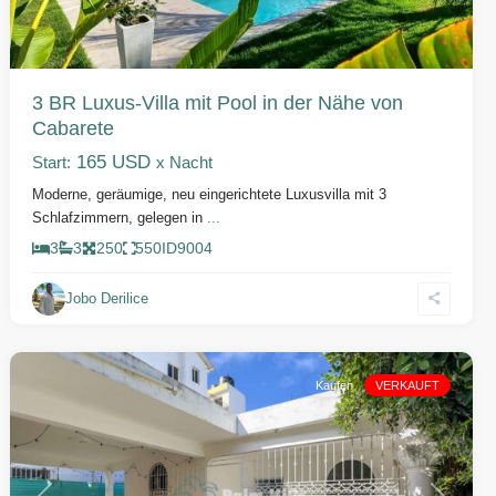
3 BR Luxus-Villa mit Pool in der Nähe von
Cabarete
165 USD
Start:
x Nacht
Moderne, geräumige, neu eingerichtete Luxusvilla mit 3
Schlafzimmern, gelegen in
...
3
3
250
550
ID
9004
Jobo Derilice
Cabarete
Kaufen
VERKAUFT