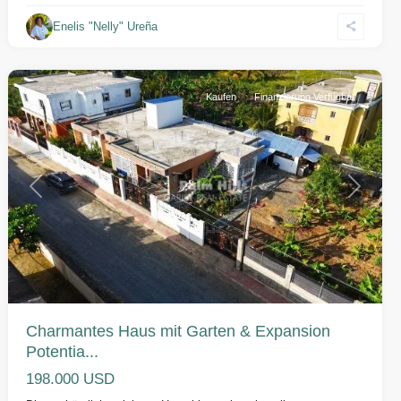
Sabaneta
Enelis "Nelly" Ureña
de
Yasica
Kaufen
Finanzierung Verfügbar
Vorherige
Weiter
Charmantes Haus mit Garten & Expansion
Potentia...
198.000 USD