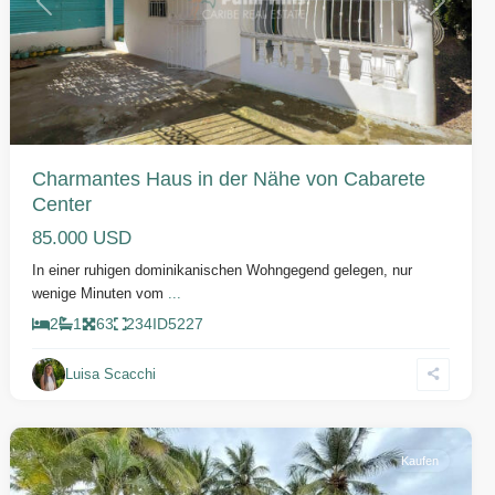
Vorherige
Weiter
Charmantes Haus in der Nähe von Cabarete
Center
85.000 USD
In einer ruhigen dominikanischen Wohngegend gelegen, nur
wenige Minuten vom
...
2
1
63
234
ID
5227
Sabaneta
Luisa Scacchi
de
Yasica
Kaufen