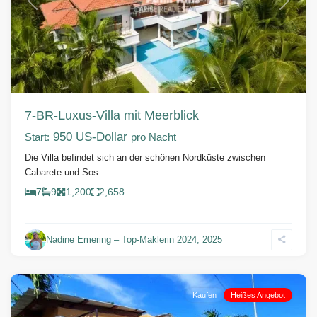
Vorherige
Weiter
7-BR-Luxus-Villa mit Meerblick
950 US-Dollar
Start:
pro Nacht
Die Villa befindet sich an der schönen Nordküste zwischen
Cabarete und Sos
...
7
9
1,200
2,658
Nadine Emering – Top-Maklerin 2024, 2025
Cabarete
Kaufen
Heißes Angebot