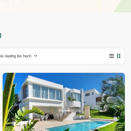
n
is niedrig bis hoch
Encuentro
,
Cabarete
Miete
Vorherige
Weiter