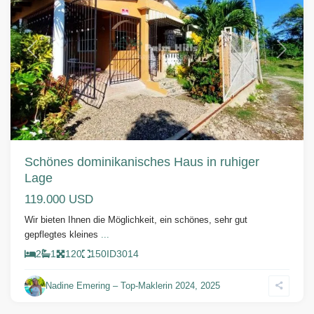
Vorherige
Weiter
Schönes dominikanisches Haus in ruhiger
Lage
119.000 USD
Wir bieten Ihnen die Möglichkeit, ein schönes, sehr gut
gepflegtes kleines
...
2
1
120
150
ID
3014
Nadine Emering – Top-Maklerin 2024, 2025
Cabrera