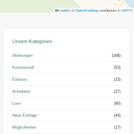
Leaflet
|
©
OpenStreetMap
contributors ©
CARTO
Unsere Kategorien
Wohnungen
(168)
Kommerziell
(53)
Exklusiv
(23)
Ackerland
(27)
Lose
(80)
Neue Einträge
(44)
Möglichkeiten
(17)