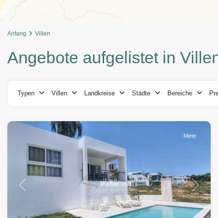
Anfang
Villen
Angebote aufgelistet in Ville
Typen
Villen
Landkreise
Städte
Bereiche
Pre
Encuentro
,
Cabarete
Miete
Vorherige
Weiter