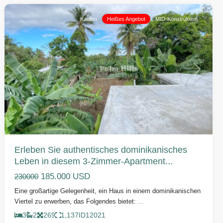
Kaufen
Heißes Angebot
MID-Konstruktion
Vorherige
Weiter
Erleben Sie authentisches dominikanisches
Leben in diesem 3-Zimmer-Apartment...
185.000 USD
230000
Eine großartige Gelegenheit, ein Haus in einem dominikanischen
Viertel zu erwerben, das Folgendes bietet:
...
3
2
269
1,137
ID
12021
Sabaneta
,