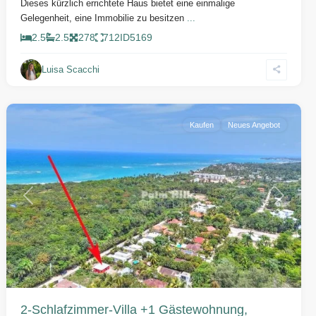
Dieses kürzlich errichtete Haus bietet eine einmalige
Gelegenheit, eine Immobilie zu besitzen
...
2.5
2.5
278
712
ID
5169
Luisa Scacchi
Cabarete
Kaufen
Neues Angebot
Vorherige
Weiter
2-Schlafzimmer-Villa +1 Gästewohnung,