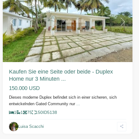
Vorherige
Weiter
Kaufen Sie eine Seite oder beide - Duplex
Home nur 3 Minuten ...
150.000 USD
Dieses moderne Duplex befindet sich in einer sicheren, sich
entwickelnden Gated Community nur
...
1
1
75
150
ID
5138
Luisa Scacchi
Gaspar
Hernández