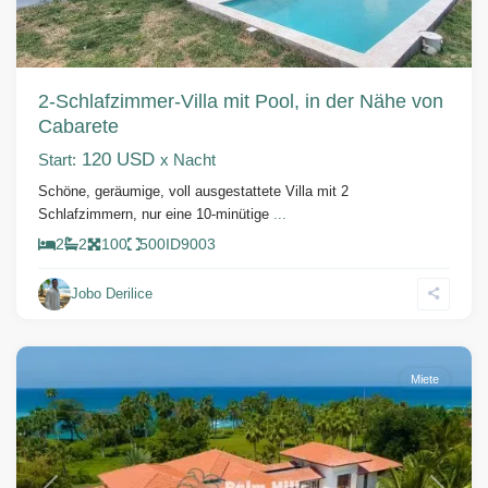
2-Schlafzimmer-Villa mit Pool, in der Nähe von
Cabarete
120 USD
Start:
x Nacht
Schöne, geräumige, voll ausgestattete Villa mit 2
Schlafzimmern, nur eine 10-minütige
...
2
2
100
500
ID
9003
Jobo Derilice
Sosua
Miete