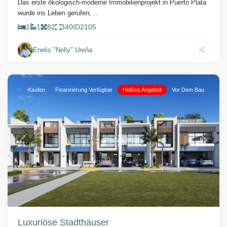
Das erste ökologisch-moderne Immobilienprojekt in Puerto Plata
wurde ins Leben gerufen,
...
1
1
82
340
ID
2105
Enelis "Nelly" Ureña
Sosua
Kaufen
Finanzierung Verfügbar
Heißes Angebot
Vor Dem Bau
Vorherige
Weiter
Luxuriöse Stadthäuser