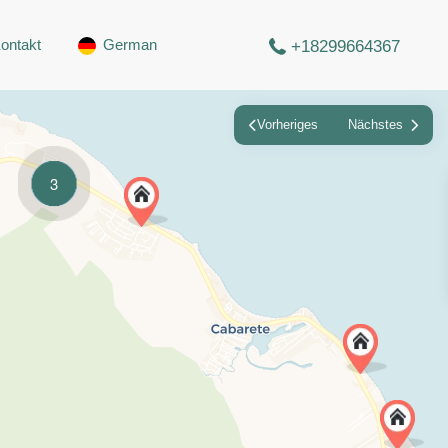
ontakt
German
+18299664367
Vorheriges
Nächstes
3