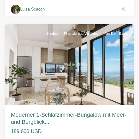
Luisa Scacchi
Puerto
Plata
Kaufen
Finanzierung Verfügbar
Vor Dem Bau
Vorherige
Weiter
Moderner 1-Schlafzimmer-Bungalow mit Meer-
und Bergblick...
189.600 USD